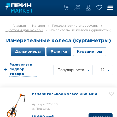
Главная
›
Каталог
›
Геодезические аксессуары
›
Рулетки и дальномеры
›
Измерительные колеса (курвиметры)
Измерительные колеса (курвиметры)
Дальномеры
Рулетки
Курвиметры
Развернуть
подбор
Популярности
12
товара
Измерительное колесо RGK Q64
Артикул: 775366
Под заказ
16 990 руб.