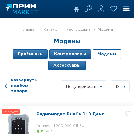
Главная
›
Каталог
›
Распродажа
›
Модемы
Модемы
Приёмники
Контроллеры
Модемы
Аксессуары
Развернуть
подбор
Популярности
12
товара
Распродажа
Радиомодем PrinCe DL8 Демо
Артикул: 4090-020-011-BU
В наличии