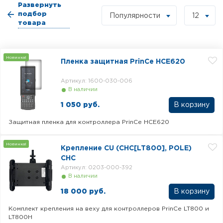
Развернуть
подбор
Популярности
12
товара
Новинка!
Пленка защитная PrinCe HCE620
Артикул: 1600-030-006
В наличии
1 050 руб.
Защитная пленка для контроллера PrinCe HCE620
Новинка!
Крепление CU (CHC[LT800], POLE)
CHC
Артикул: 0203-000-392
В наличии
18 000 руб.
Комплект крепления на веху для контроллеров PrinCe LT800 и
LT800H