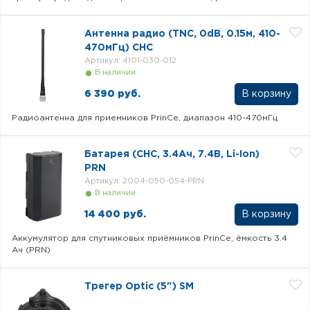
Антенна радио (TNC, 0dB, 0.15м, 410-
470мГц) CHC
Артикул: 4101-030-012
В наличии
6 390 руб.
Радиоантенна для приемников PrinCe, диапазон 410-470мГц
Батарея (CHC, 3.4Ач, 7.4В, Li-Ion)
PRN
Артикул: 2004-050-054-PRN
В наличии
14 400 руб.
Аккумулятор для спутниковых приёмников PrinCe, ёмкость 3.4
Ач (PRN)
Трегер Optic (5") SM