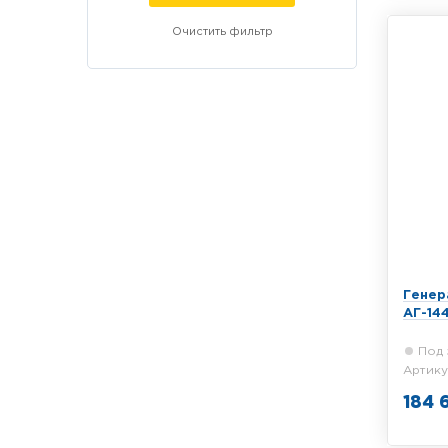
10 Вт
Генер
АГ-144
Под 
Артику
184 
Трасси