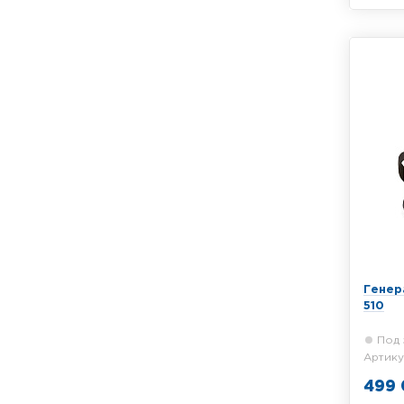
Трасси
для оп
подзем
60 Вт
Генер
510
Под 
Артику
499 