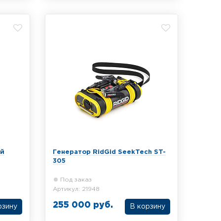
АГ-120ТМ для определения
местоположения подземных
 Вт
коммуникации. Мощность до 300 Вт,
вес 1.8 кг
ый
Генератор RidGid SeekTech ST-
305
Под заказ
Артикул: 21948
255 000 руб.
рзину
В корзину