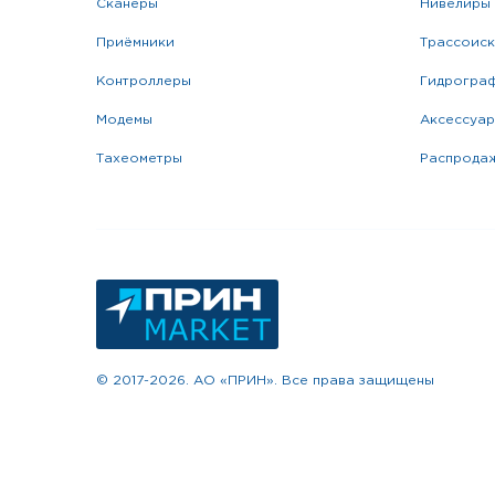
сканеры
нивелиры
приёмники
трассоис
контроллеры
гидрогра
модемы
аксессуа
тахеометры
распрода
© 2017-2026. АО «ПРИН». Все права защищены