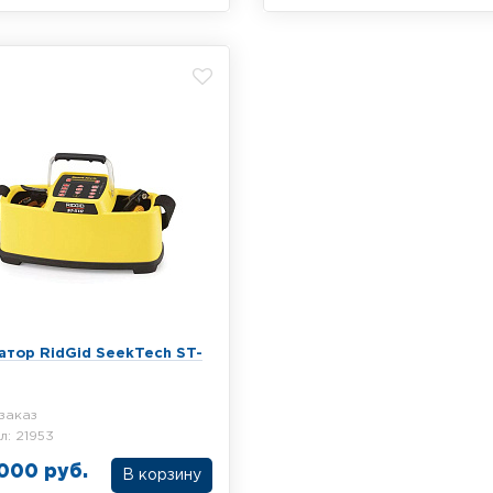
ровочный генератор АГ-107
Трассировочный генератор А
ределения местоположения
для определения местополо
ных коммуникации. Мощность
подземных коммуникации. Мо
20 Вт, вес 2.0 кг
атор RidGid SeekTech ST-
заказ
л: 21953
000 руб.
В корзину