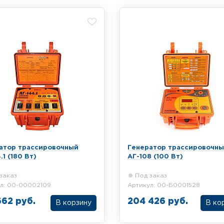
атор трассировочный
Генератор трассировочн
.1 (180 Вт)
АГ-108 (100 Вт)
заказ
Под заказ
л: 00-00002109
Артикул: 00-Б0001528
662 руб.
204 426 руб.
В корзину
В ко
ровочный генератор Техно-
Трассировочный генератор Т