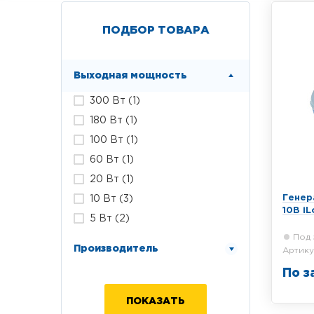
ПОДБОР ТОВАРА
Выходная мощность
300 Вт (
1
)
180 Вт (
1
)
100 Вт (
1
)
60 Вт (
1
)
20 Вт (
1
)
Генер
10 Вт (
3
)
10B iL
5 Вт (
2
)
Под 
Производитель
Артику
По з
Трасс
Radiod