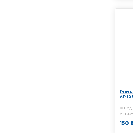
АС АГ-
место
коммун
Генер
АГ-107
Под 
Артику
150 