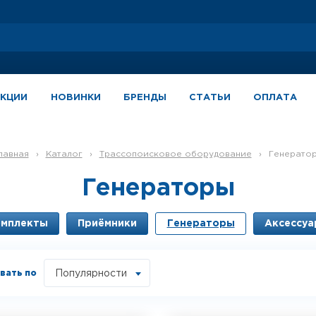
АКЦИИ
НОВИНКИ
БРЕНДЫ
СТАТЬИ
ОПЛАТА
Главная
›
Каталог
›
Трассопоисковое оборудование
›
Генерато
Генераторы
омплекты
Приёмники
Генераторы
Аксессу
вать по
Популярности