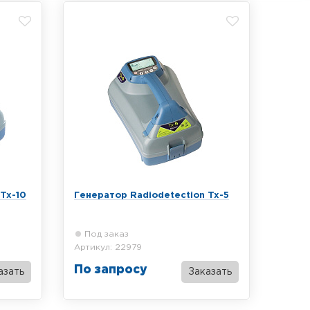
Tx-10
Генератор Radiodetection Tx-5
Под заказ
Артикул: 22979
По запросу
азать
Заказать
Трассопоисковый генератор
ь 10 Вт
Radiodetection Tx-5, мощность 5 Вт