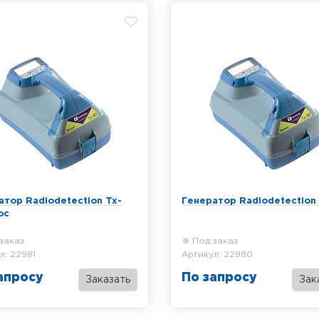
атор Radiodetection Tx-
Генератор Radiodetection 
oc
заказ
Под заказ
л: 22981
Артикул: 22980
апросу
По запросу
Заказать
Зак
опоисковый генератор
Трассопоисковый генератор
etection Tx-10 iLoc, мощность
Radiodetection Tx-10, мощност