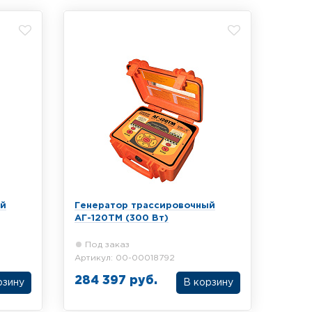
ый
Генератор трассировочный
АГ-120ТМ (300 Вт)
Под заказ
Артикул: 00-00018792
284 397 руб.
рзину
В корзину
ехно-
Трассировочный генератор