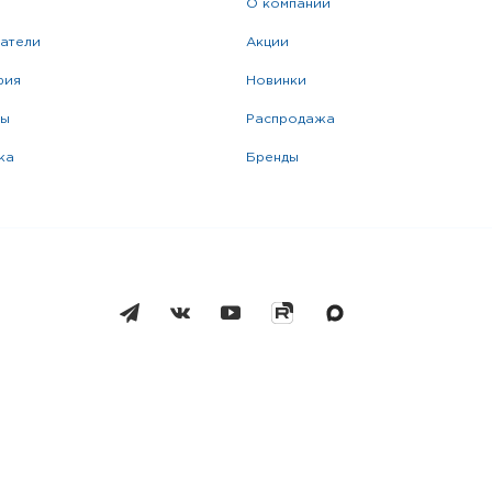
о компании
катели
акции
фия
новинки
ры
распродажа
жа
бренды