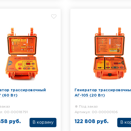
144.1 для определения
АС АГ-108 для определения
положения подземных
местоположения подземных
икации. Мощность 120 Вт
коммуникации. Мощность 100
атор трассировочный
Генератор трассировочн
 (60 Вт)
АГ-105 (20 Вт)
заказ
Под заказ
л: 00-00018791
Артикул: 00-00000106
858 руб.
122 808 руб.
В корзину
В ко