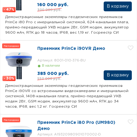
160 000 руб.
47
300 000 руб.
-
%
Демонстрационные экземпляры геодезических приемников
PrinCe i80 Pro c инерциальной системой, 624-канальная плата,
приёмо-передающий УКВ модем 2Вт, GSM модем, аккумулятор
9600 мАч, RTK до 18 часов, IP68, вес 1,19 кг. Госреестр СИ
Распродажа
Приемник PrinCe i90VR Демо
Артикул: 8001-010-376-BU
В наличии
385 000 руб.
30
550 000 руб.
-
%
Демонстрационные экземпляры геодезических приемников
PrinCe i90VR со встроенными видеокамерами и инерциальной
системой, 1408-канальная плата, приёмо-передающий УКВ
модем 2Вт, GSM модем, аккумулятор 9600 мАч, RTK до 34
часов, IP68, вес 1,2 кг. Госреестр СИ
Распродажа
Приемник PrinCe i80 Pro (UM980)
Демо
Артикул: A19320980901070002-D