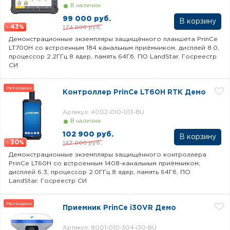
В наличии
99 000 руб.
43
174 000 руб.
-
%
Демонстрационные экземпляры защищённого планшета PrinCe
LT700H со встроенным 184 канальным приёмником, дисплей 8.0,
процессор 2.2ГГц 8 ядер, память 64Гб, ПО LandStar. Госреестр
СИ
Распродажа
Контроллер PrinCe LT60H RTK Демо
Артикул: 4002-010-013-BU
В наличии
102 900 руб.
30
147 000 руб.
-
%
Демонстрационные экземпляры защищённого контроллера
PrinCe LT60H со встроенным 1408-канальным приёмником,
дисплей 6.3, процессор 2.0ГГц 8 ядер, память 64Гб, ПО
LandStar. Госреестр СИ
Распродажа
Приемник PrinCe i30VR Демо
Артикул: 8001-010-304-i30-BU