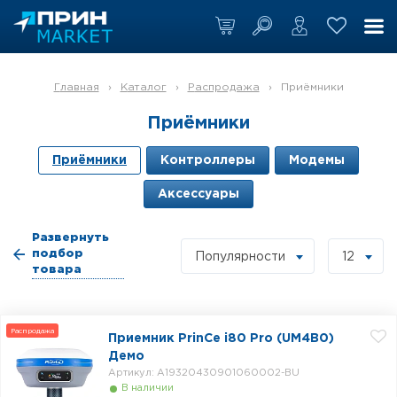
Главная
›
Каталог
›
Распродажа
›
Приёмники
Приёмники
Приёмники
Контроллеры
Модемы
Аксессуары
Развернуть
подбор
Популярности
12
товара
Распродажа
Приемник PrinCe i80 Pro (UM4B0)
Демо
Артикул: A19320430901060002-BU
В наличии