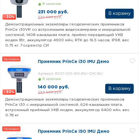
В наличии
231 000 руб.
30
330 000 руб.
-
%
Демонстрационные экземпляры геодезических приемников
PrinCe i30VR со встроенными видеокамерами и инерциальной
системой, 1408-канальная плата, приёмо-передающий УКВ
модем 1Вт, аккумулятор 4900 мАч, RTK до 16,5 часов, IP68, вес
0,75 кг. Госреестр СИ
Распродажа
Приемник PrinCe i30 IMU Демо
Артикул: 8001-010-169-IMU-CHC-BU
В наличии
140 000 руб.
53
297 000 руб.
-
%
Демонстрационные экземпляры геодезических приёмников
PrinCe i30 c инерциальной системой, 624-канальная плата,
встроенный приёмный УКВ модем, аккумулятор 6400 мАч, вес
0.78 кг
Распродажа
Приемник PrinCe i90 IMU Демо