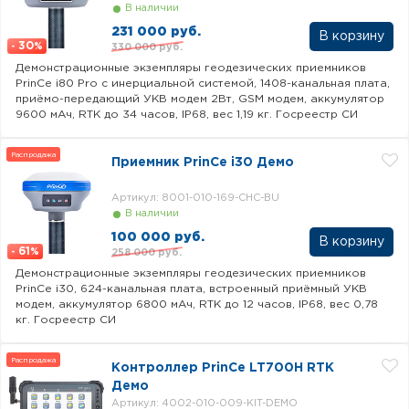
В наличии
231 000 руб.
30
330 000 руб.
-
%
Демонстрационные экземпляры геодезических приемников
PrinCe i80 Pro c инерциальной системой, 1408-канальная плата,
приёмо-передающий УКВ модем 2Вт, GSM модем, аккумулятор
9600 мАч, RTK до 34 часов, IP68, вес 1,19 кг. Госреестр СИ
Распродажа
Приемник PrinCe i30 Демо
Артикул: 8001-010-169-CHC-BU
В наличии
100 000 руб.
61
258 000 руб.
-
%
Демонстрационные экземпляры геодезических приемников
PrinCe i30, 624-канальная плата, встроенный приёмный УКВ
модем, аккумулятор 6800 мАч, RTK до 12 часов, IP68, вес 0,78
кг. Госреестр СИ
Распродажа
Контроллер PrinCe LT700H RTK
Демо
Артикул: 4002-010-009-KIT-DEMO