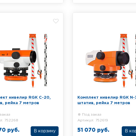
кт из оптического нивелира
Комплект из оптического ни
32, алюминиевого штатива и
RGK N-38, алюминиевого шта
опической рейки 3 метра
телескопической рейки 5 ме
ект нивелир RGK C-20,
Комплект нивелир RGK N-
в, рейка 7 метров
штатив, рейка 7 метров
заказ
Под заказ
л: 752268
Артикул: 752619
70 руб.
51 070 руб.
В корзину
В ко