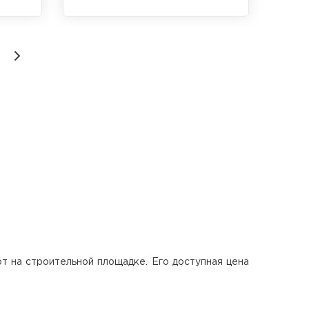
велира
Комплект из оптического нивелира
тива и
RGK N-38, алюминиевого штатива и
тров
телескопической рейки 4 метра
т на строительной площадке. Его доступная цена