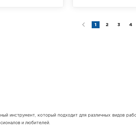
кт из оптического нивелира
Комплект из оптического ни
20, алюминиевого штатива и
RGK N-38, алюминиевого шта
опической рейки 7 метров
телескопической рейки 7 ме
1
2
3
4
ный инструмент, который подходит для различных видов рабо
сионалов и любителей.