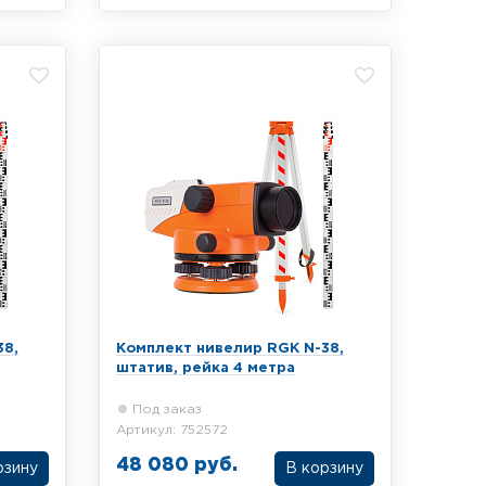
велира
Комплект из оптического нивелира
тива и
RGK C-28, алюминиевого штатива и
тров
телескопической рейки 3 метра
38,
Комплект нивелир RGK N-38,
штатив, рейка 4 метра
Под заказ
Артикул: 752572
48 080 руб.
рзину
В корзину