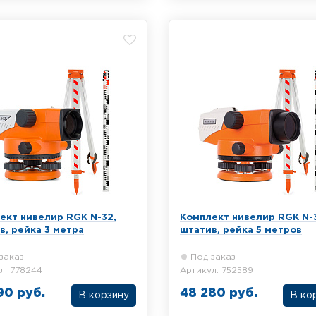
32, алюминиевого штатива и
RGK C-24, алюминиевого шта
опической рейки 4 метра
телескопической рейки 3 ме
ект нивелир RGK N-32,
Комплект нивелир RGK N-
в, рейка 3 метра
штатив, рейка 5 метров
заказ
Под заказ
л: 778244
Артикул: 752589
90 руб.
48 280 руб.
В корзину
В ко