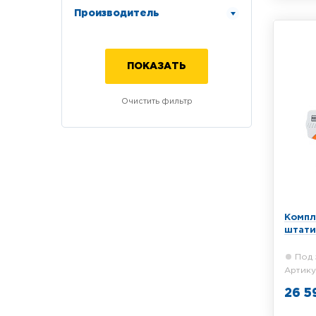
RGK C-
Производитель
телеск
Компл
штати
Под 
Артику
26 5