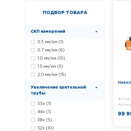
ПОДБОР ТОВАРА
СКП измерений
0.5 мм/км (
1
)
0.7 мм/км (
6
)
1.0 мм/км (
10
)
1.5 мм/км (
5
)
2.0 мм/км (
15
)
Нивел
Увеличение зрительной
трубы
Под 
55х (
1
)
Артику
44х (
1
)
99 9
38х (
5
)
Профе
32х (
10
)
оптиче