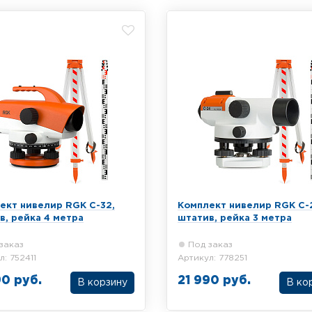
ность 0.7мм/км, увеличение
телескопической рейки 4 ме
ьной трубы 55х, вес 2.0 кг
ект нивелир RGK C-32,
Комплект нивелир RGK C-
в, рейка 4 метра
штатив, рейка 3 метра
заказ
Под заказ
л: 752411
Артикул: 778251
90 руб.
21 990 руб.
В корзину
В ко
кт из оптического нивелира
Комплект из оптического ни