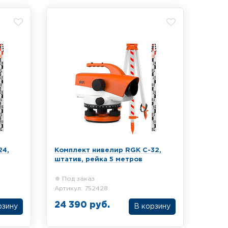
тра
телескопической рейки 7 метров
24,
Комплект нивелир RGK C-32,
штатив, рейка 5 метров
Под заказ
Артикул: 752428
24 390 руб.
рзину
В корзину
велира
Комплект из оптического нивелира