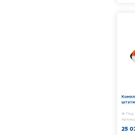
Компле
RGK N-
телеск
Компл
штати
Под 
Артику
25 0