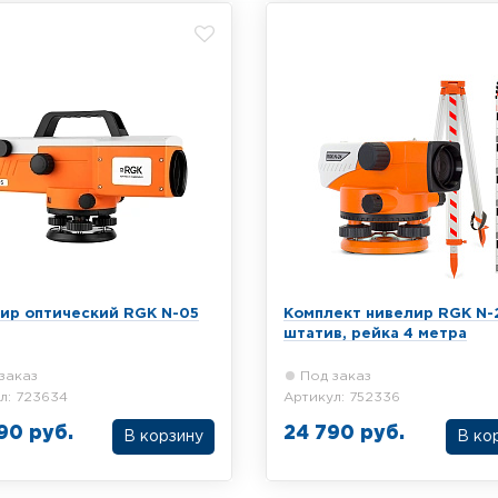
ир оптический RGK N-05
Комплект нивелир RGK N-
штатив, рейка 4 метра
заказ
Под заказ
л: 723634
Артикул: 752336
90 руб.
24 790 руб.
В корзину
В ко
ссиональный высокоточный
Комплект из оптического ни
ский нивелир RGK N-55,
RGK N-24, алюминиевого шта