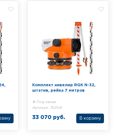
24,
Комплект нивелир RGK N-32,
штатив, рейка 7 метров
Под заказ
Артикул: 752541
33 070 руб.
рзину
В корзину
велира
Комплект из оптического нивелира
тива и
RGK N-32, алюминиевого штатива и