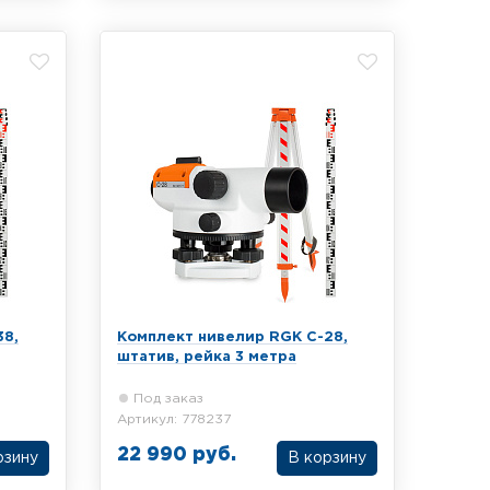
тива и
RGK C-32, алюминиевого штатива и
тра
телескопической рейки 5 метров
38,
Комплект нивелир RGK C-28,
штатив, рейка 3 метра
Под заказ
Артикул: 778237
22 990 руб.
рзину
В корзину