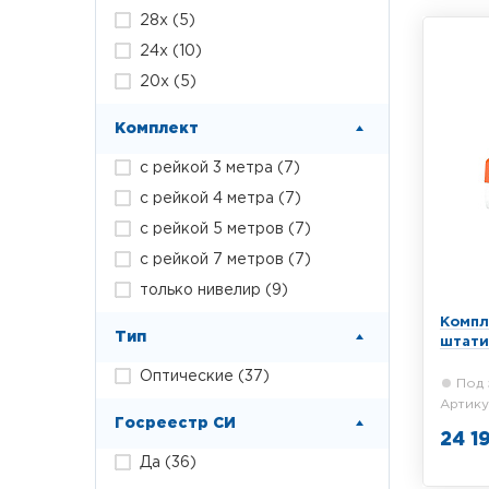
погреш
28x (
5
)
зрител
24х (
10
)
20х (
5
)
Комплект
с рейкой 3 метра (
7
)
с рейкой 4 метра (
7
)
с рейкой 5 метров (
7
)
с рейкой 7 метров (
7
)
только нивелир (
9
)
Компл
Тип
штати
Оптические (
37
)
Под 
Артику
Госреестр СИ
24 1
Да (
36
)
Компле