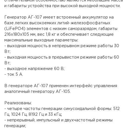
отличительной особенностью являются небольшие масса
и габариты устройства при высокой выходной мощности.
Генератор АГ-107 имеет встроенный аккумулятор на
базе легких высокоемких литий-железофосфатных
(LiFePO4) элементов с низким саморазрядом, габариты
216х180х105 мм, вес 1,8 кг и обеспечивает следующие
максимальные выходные параметры:
- выходная мощность в непрерывном режиме работы 30
Вт;
- выходная мощность в прерывистом режиме работы 60
Вт;
- выходное напряжение 60 В;
- ток 5 А.
В генераторе АГ-107 применен интерфейс управления
аналогичный генератору АГ-105.
Реализованы:
- четыре частоты генерации синусоидальной формы: 512
Гц, 1024 Гц, 8192 Гц и 33 кГц;
- непрерывный, импульсный и двухчастотный режимы
генерации;