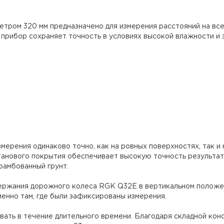
ром 320 мм предназначено для измерения расстояний на все
 прибор сохраняет точность в условиях высокой влажности и 
ерения одинаково точно, как на ровных поверхностях, так и на
нового покрытия обеспечивает высокую точность результатов
рамбованный грунт.
ержания дорожного колеса RGK Q32E в вертикальном положен
менно там, где были зафиксированы измерения.
вать в течение длительного времени. Благодаря складной кон