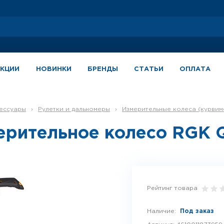
АКЦИИ
НОВИНКИ
БРЕНДЫ
СТАТЬИ
ОПЛАТА
сессуары
›
Рулетки и дальномеры
›
Измерительные колеса (курвим
ерительное колесо RGK 
Рейтинг товара
Наличие:
Под заказ