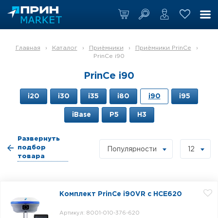
Главная
›
Каталог
›
Приёмники
›
Приёмники PrinCe
›
PrinCe i90
PrinCe i90
i20
i30
i35
i80
i90
i95
iBase
P5
H3
Развернуть
подбор
Популярности
12
товара
Комплект PrinCe i90VR c HCE620
Артикул: 8001-010-376-620