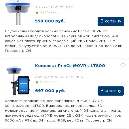
Артикул: 8001-010-376
В наличии
550 000 руб.
Спутниковый геодезический приёмник PrinCe i90VR со
встроенными видеокамерами и инерциальной системой, 1408-
канальная плата, приёмо-передающий УКВ модем 2Вт, GSM
модем, аккумулятор 9600 мАч, RTK до 34 часов, IP68, вес 1,2 кг.
Госреестр СИ
Комплект PrinCe i90VR c LT800
Артикул: 8001-010-376-800
В наличии
697 000 руб.
Комплект геодезического приёмника PrinCe i90VR с
контроллером LT800. Видеовынос, видеосъемка, 3D-
моделирование, инерциальная система, 1408-канальная плата,
приёмо-передающий УКВ модем 2Вт, GSM модем, аккумулятор
9600 мАч, RTK до 34 часов, IP68, вес 1,2 кг. Госреестр СИ