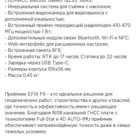
ГЛОНАСС, BeiDou, Galileo, QZSS, SBAS;
- Инерциальная система для съёмки с наклоном;
- Встроенная видеокамера для видеовыноса с
дополненной реальностью;
- Встроенный приёмо-передающий радиомодем 410-470
МГц мощностью 1 Вт;
- Дополнительные модули связи: Bluetooth, Wi-Fi и NFC;
- Web-интерфейс для расширенных настроек;
- Встроенная память 8Гб;
- Время работы: RTK до 17 часов, Cтатика до 22 часов;
- Зарядка через USB Type-C;
- Размеры корпуса 106х56 мм;
- Масса 0,45 кг;
Приёмник EFIX F6 - это идеальное решение для
геодезических работ, строительства и других отраслей,
где точность и эффективность имеют решающее
значение. Благодаря 1608 канальной ГНСС плате с
технологиями Full-Star и 4D AUTO-IMU приёмник
обеспечивает непревзойдённую точность даже в самых
тяжелых условиях.