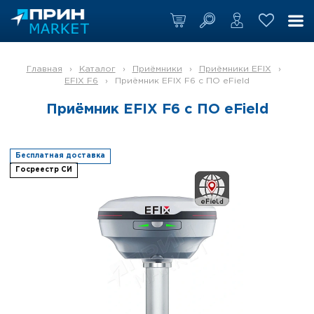
Главная
›
Каталог
›
Приёмники
›
Приёмники EFIX
›
EFIX F6
›
Приёмник EFIX F6 с ПО eField
Приёмник EFIX F6 с ПО eField
Бесплатная доставка
Госреестр СИ