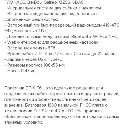
ГЛОНАСС, BeiDou, Galileo, QZSS, SBAS;
- Инерциальная система для съёмки с наклоном;
- Встроенная видеокамера для видеовыноса с
дополненной реальностью;
- Встроенный приёмо-передающий радиомодем 410-470
МГц мощностью 1 Вт;
- Дополнительные модули связи: Bluetooth, Wi-Fi и NFC;
- Web-интерфейс для расширенных настроек;
- Встроенная память 8Гб;
- Время работы: RTK до 17 часов, Cтатика до 22 часов;
- Зарядка через USB Type-C;
- Размеры корпуса 106х56 мм;
- Масса 0,45 кг;
Приёмник EFIX F6 - это идеальное решение для
геодезических работ, строительства и других отраслей,
где точность и эффективность имеют решающее
значение. Благодаря 1608 канальной ГНСС плате с
технологиями Full-Star и 4D AUTO-IMU приёмник
обеспечивает непревзойдённую точность даже в самых
тяжелых условиях.