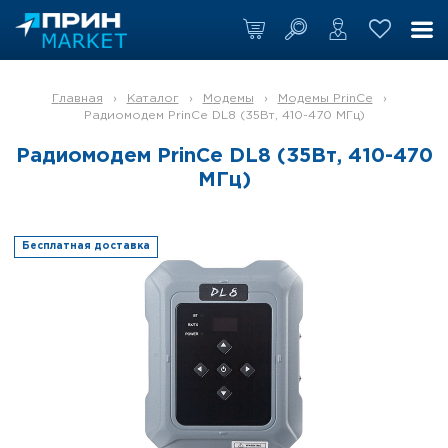
Главная
›
Каталог
›
Модемы
›
Модемы PrinCe
›
Радиомодем PrinCe DL8 (35Вт, 410-470 МГц)
Радиомодем PrinCe DL8 (35Вт, 410-470
МГц)
Бесплатная доставка