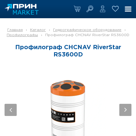
Главная
›
Каталог
›
Гидрографическое оборудование
›
Профилографы
›
Профилограф CHCNAV RiverStar RS3600D
Профилограф CHCNAV RiverStar
RS3600D