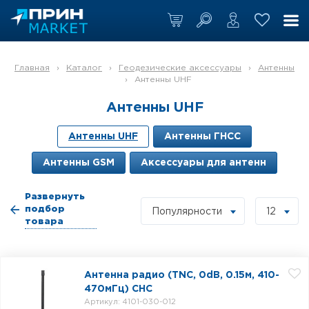
Главная
›
Каталог
›
Геодезические аксессуары
›
Антенны
›
Антенны UHF
Антенны UHF
Антенны UHF
Антенны ГНСС
Антенны GSM
Аксессуары для антенн
Развернуть
подбор
Популярности
12
товара
Антенна радио (TNC, 0dB, 0.15м, 410-
470мГц) CHC
Артикул: 4101-030-012