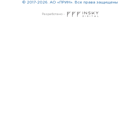
© 2017-2026. АО «ПРИН». Все права защищены
Разработано -
Москва
Санкт-Петербург
Новосибирск
Екатеринбург
Казань
Красноярск
Нижний Новгород
Челябинск