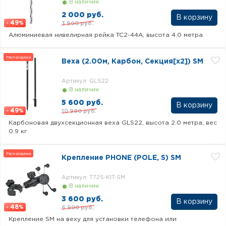
В наличии
2 000 руб.
49
3 900 руб.
-
%
Алюминиевая нивелирная рейка TC2-44A, высота 4.0 метра
Распродажа
Веха (2.00м, Карбон, Секция[x2]) SM
Артикул: GLS22
В наличии
5 600 руб.
49
10 990 руб.
-
%
Карбоновая двухсекционная веха GLS22, высота 2.0 метра, вес
0.9 кг
Распродажа
Крепление PHONE (POLE, S) SM
Артикул: T72S-KIT-SM
В наличии
3 600 руб.
48
6 900 руб.
-
%
Крепление SM на веху для установки телефона или