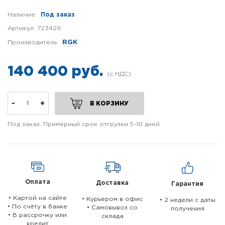
Наличие:
Под заказ
Артикул:
723429
Производитель:
RGK
140 400 руб.
-
+
В КОРЗИНУ
Под заказ. Примерный срок отгрузки 5-10 дней
Оплата
Доставка
Гарантия
• Картой на сайте
• Курьером в офис
• 2 недели c даты
• По счёту в банке
• Самовывоз со
получения
• В рассрочку или
склада
кредит