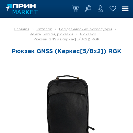
Главная
›
Каталог
›
Геодезические аксессуары
›
Кейсы, чехлы, рюкзаки
›
Рюкзаки
›
Рюкзак GNSS (Каркас[5/8x2]) RGK
Рюкзак GNSS (Каркас[5/8x2]) RGK