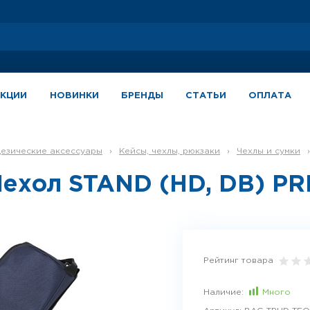
АКЦИИ
НОВИНКИ
БРЕНДЫ
СТАТЬИ
ОПЛАТА
дезические аксессуары
›
Кейсы, чехлы, рюкзаки
›
Чехлы и сумки
›
Чехол STAND (HD, DB) PR
Рейтинг товара
Наличие:
Много